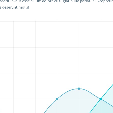
derit invelit esse cillum dolore eu fugiat nulla pariatur. Excepteu
cia deserunt mollit