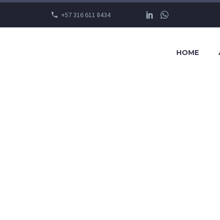
+57 316 611 8434
HOME
RATEGY 