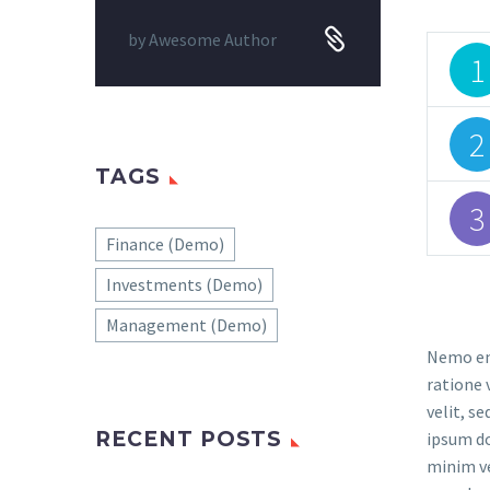
by
Awesome Author
1
2
TAGS
3
Finance (Demo)
Investments (Demo)
Management (Demo)
Nemo eni
ratione 
velit, s
RECENT POSTS
ipsum do
minim ve