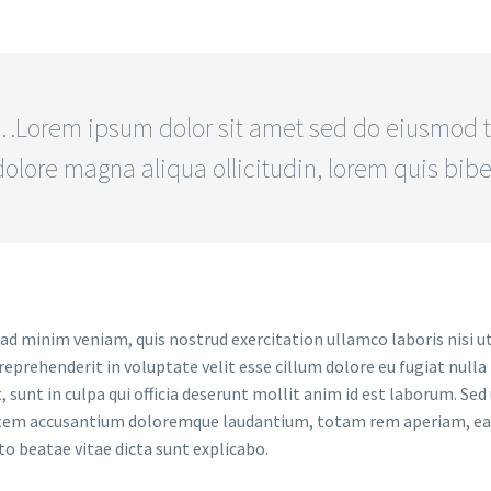
…Lorem ipsum dolor sit amet sed do eiusmod te
dolore magna aliqua ollicitudin, lorem quis bi
ad minim veniam, quis nostrud exercitation ullamco laboris nisi u
 reprehenderit in voluptate velit esse cillum dolore eu fugiat null
, sunt in culpa qui officia deserunt mollit anim id est laborum. Sed
em accusantium doloremque laudantium, totam rem aperiam, eaque 
to beatae vitae dicta sunt explicabo.