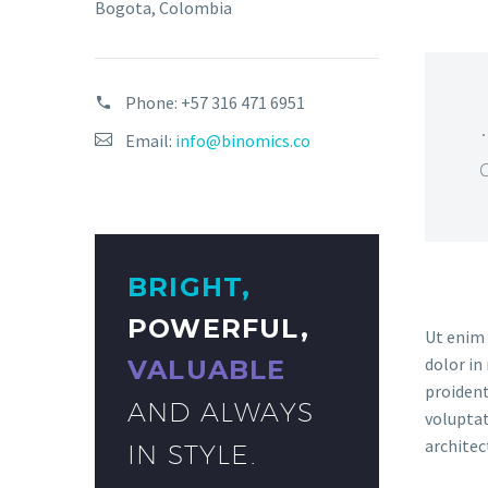
Bogota, Colombia
Phone:
+57 316 471 6951
Email:
info@binomics.co
BRIGHT,
POWERFUL,
Ut enim 
dolor in
VALUABLE
proident
AND ALWAYS
voluptat
architec
IN STYLE.