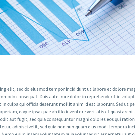
ing elit, sed do eiusmod tempor incididunt ut labore et dolore ma
ommodo consequat. Duis aute irure dolor in reprehenderit in volupta
in culpa qui officia deserunt mollit anim id est laborum. Sed ut p
riam, eaque ipsa quae ab illo inventore veritatis et quasi archit
odit aut fugit, sed quia consequuntur magni dolores eos qui rati
ctetur, adipisci velit, sed quia non numquam eius modi tempora i
 Nemo enim ipsam voluptatem quia voluptas sit aspernatur aut odi