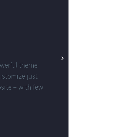
werful theme
This powerful
ustomize just
performance re
site – with few
&amp; co., it 
c