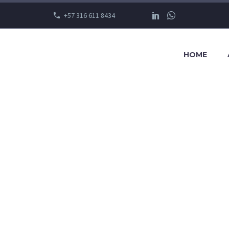
+57 316 611 8434
HOME
STATE 02