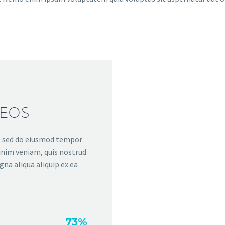
DEOS
t, sed do eiusmod tempor
inim veniam, quis nostrud
gna aliqua aliquip ex ea
73%