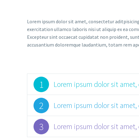
Lorem ipsum dolor sit amet, consectetur aditpisicing
exercitation ullamco laboris nisi ut aliquip ex ea com
Excepteur sint occaecat cupidatat non proident, sunt 
accusantium doloremque laudantium, totam rem aperiam
1
Lorem ipsum dolor sit amet, 
2
Lorem ipsum dolor sit amet, 
3
Lorem ipsum dolor sit amet, 