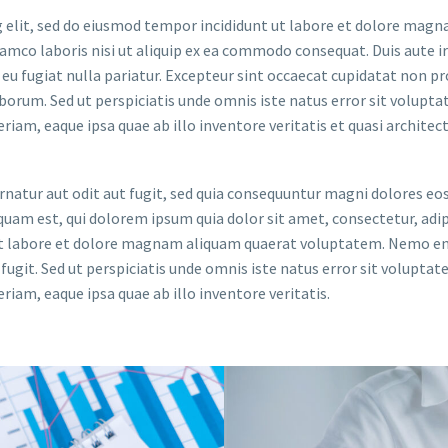
 elit, sed do eiusmod tempor incididunt ut labore et dolore magna
amco laboris nisi ut aliquip ex ea commodo consequat. Duis aute i
 eu fugiat nulla pariatur. Excepteur sint occaecat cupidatat non pr
laborum. Sed ut perspiciatis unde omnis iste natus error sit volupt
m, eaque ipsa quae ab illo inventore veritatis et quasi architec
atur aut odit aut fugit, sed quia consequuntur magni dolores eos
am est, qui dolorem ipsum quia dolor sit amet, consectetur, adipi
ut labore et dolore magnam aliquam quaerat voluptatem. Nemo e
fugit. Sed ut perspiciatis unde omnis iste natus error sit volupta
m, eaque ipsa quae ab illo inventore veritatis.