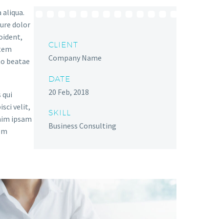
 aliqua.
rure dolor
oident,
CLIENT
atem
Company Name
to beatae
DATE
20 Feb, 2018
 qui
sci velit,
SKILL
nim ipsam
Business Consulting
tem