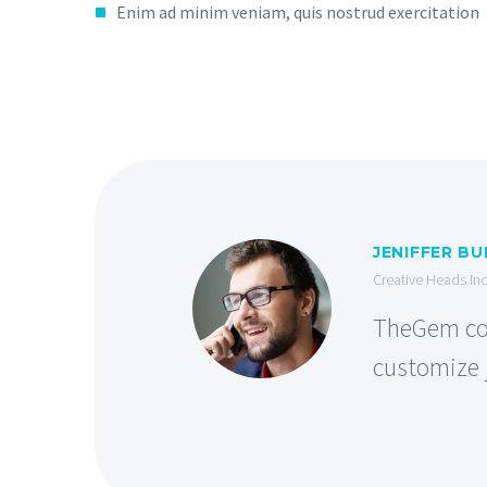
Enim ad minim veniam, quis nostrud exercitation
JENIFFER B
Creative Heads Inc
TheGem com
customize j