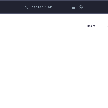
+57 316 611 8434
HOME
AN RESOU